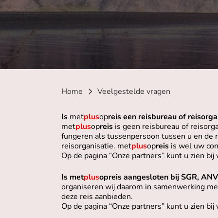
Home
Veelgestelde vragen
Is
met
plus
op
reis een reisbureau of reisorga
met
plus
op
reis
is geen reisbureau of reisorg
fungeren als tussenpersoon tussen u en de rei
reisorganisatie. met
plus
op
reis
is wel uw cont
Op de pagina “Onze partners” kunt u zien bij
Is met
plus
opreis aangesloten bij SGR, ANV
organiseren wij daarom in samenwerking met 
deze reis aanbieden.
Op de pagina “Onze partners” kunt u zien bij