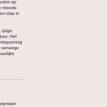
heden op
De meeste
en stop in
ijzige
tuur. Het
 ontspanning
d, vanwege
uurlijke
msterdam