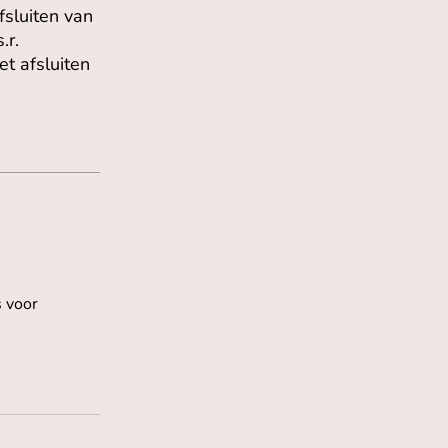
fsluiten van
.r.
t afsluiten
s voor