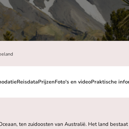
eeland
odatie
Reisdata
Prijzen
Foto's en video
Praktische info
ceaan, ten zuidoosten van Australië. Het land bestaat