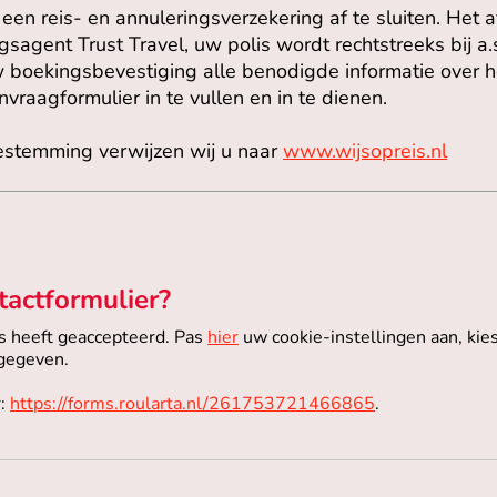
een reis- en annuleringsverzekering af te sluiten. Het a
sagent Trust Travel, uw polis wordt rechtstreeks bij a.s
w boekingsbevestiging alle benodigde informatie over he
nvraagformulier in te vullen en in te dienen.
bestemming verwijzen wij u naar
www.wijsopreis.nl
tactformulier?
es heeft geaccepteerd. Pas
hier
uw cookie-instellingen aan, kie
rgegeven.
r:
https://forms.roularta.nl/261753721466865
.