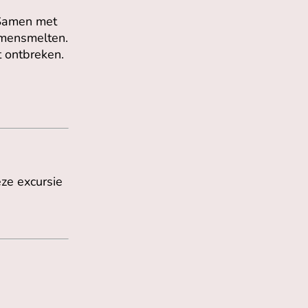
 Samen met
amensmelten.
 ontbreken.
ze excursie