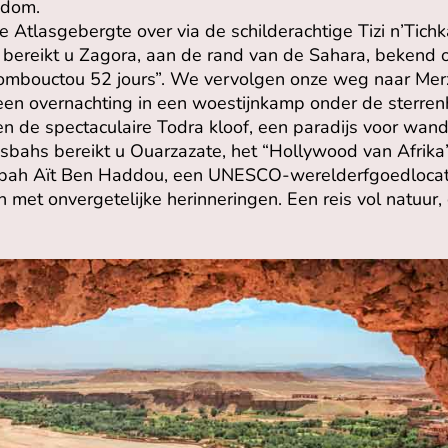
jkdom.
 Atlasgebergte over via de schilderachtige Tizi n’Tich
ereikt u Zagora, aan de rand van de Sahara, bekend o
mbouctou 52 jours”. We vervolgen onze weg naar Mer
een overnachting in een woestijnkamp onder de sterren
n de spectaculaire Todra kloof, een paradijs voor wan
sbahs bereikt u Ouarzazate, het “Hollywood van Afrika
Kasbah Aït Ben Haddou, een UNESCO-werelderfgoedlocat
h met onvergetelijke herinneringen. Een reis vol natuur, 