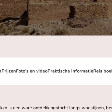
a
Prijzen
Foto's en video
Praktische informatie
Reis boe
kko is een ware ontdekkingstocht langs woestijnen, be