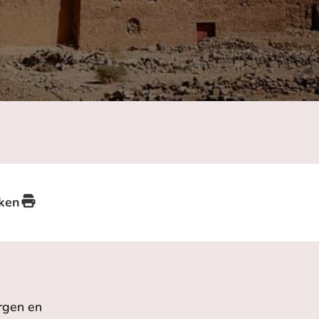
ken
rgen en