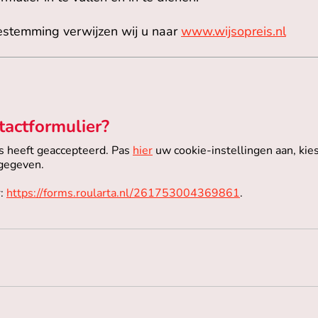
bestemming verwijzen wij u naar
www.wijsopreis.nl
tactformulier?
es heeft geaccepteerd. Pas
hier
uw cookie-instellingen aan, kie
rgegeven.
r:
https://forms.roularta.nl/261753004369861
.