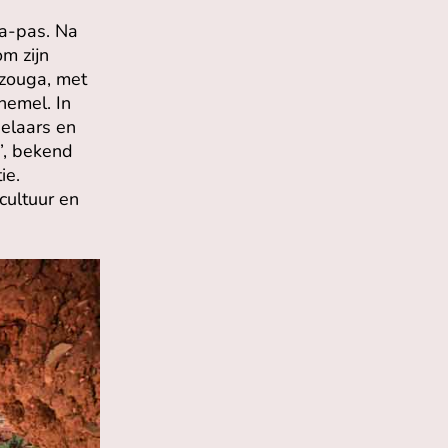
ka-pas. Na
m zijn
zouga, met
hemel. In
delaars en
”, bekend
ie.
cultuur en