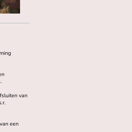
mming
en
.
fsluiten van
.r.
 van een